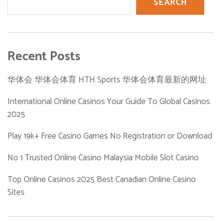
SEARCH
Recent Posts
华体会 华体会体育 HTH Sports 华体会体育最新的网址
International Online Casinos Your Guide To Global Casinos
2025
Play 19k+ Free Casino Games No Registration or Download
No 1 Trusted Online Casino Malaysia Mobile Slot Casino
Top Online Casinos 2025 Best Canadian Online Casino
Sites