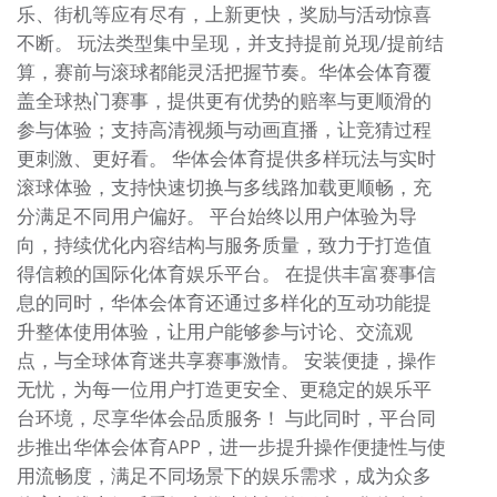
乐、街机等应有尽有，上新更快，奖励与活动惊喜
不断。 玩法类型集中呈现，并支持提前兑现/提前结
算，赛前与滚球都能灵活把握节奏。华体会体育覆
盖全球热门赛事，提供更有优势的赔率与更顺滑的
参与体验；支持高清视频与动画直播，让竞猜过程
更刺激、更好看。 华体会体育提供多样玩法与实时
滚球体验，支持快速切换与多线路加载更顺畅，充
分满足不同用户偏好。 平台始终以用户体验为导
向，持续优化内容结构与服务质量，致力于打造值
得信赖的国际化体育娱乐平台。 在提供丰富赛事信
息的同时，华体会体育还通过多样化的互动功能提
升整体使用体验，让用户能够参与讨论、交流观
点，与全球体育迷共享赛事激情。 安装便捷，操作
无忧，为每一位用户打造更安全、更稳定的娱乐平
台环境，尽享华体会品质服务！ 与此同时，平台同
步推出华体会体育APP，进一步提升操作便捷性与使
用流畅度，满足不同场景下的娱乐需求，成为众多