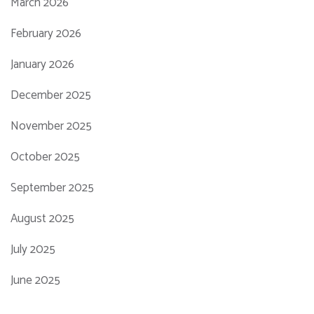
March 2026
February 2026
January 2026
December 2025
November 2025
October 2025
September 2025
August 2025
July 2025
June 2025