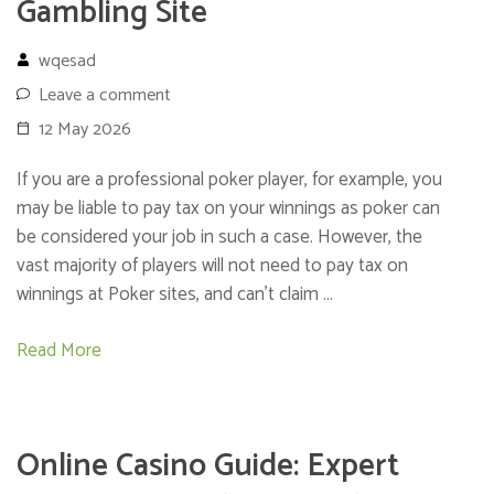
Gambling Site
wqesad
Leave a comment
12 May 2026
If you are a professional poker player, for example, you
may be liable to pay tax on your winnings as poker can
be considered your job in such a case. However, the
vast majority of players will not need to pay tax on
winnings at Poker sites, and can’t claim …
Read More
Online Casino Guide: Expert