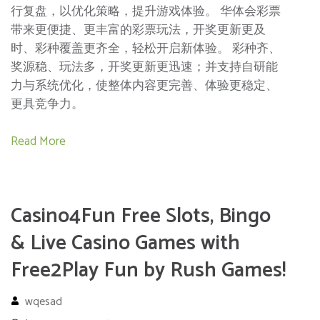
行复盘，以优化策略，提升游戏体验。 华体会彩票
带来更便捷、更丰富的彩票玩法，开奖更新更及
时、彩种覆盖更齐全，轻松开启新体验。 彩种齐、
奖源稳、玩法多，开奖更新更迅速；并支持自研能
力与系统优化，使整体内容更完善、体验更稳定、
更具竞争力。
Read More
Casino4Fun Free Slots, Bingo
& Live Casino Games with
Free2Play Fun by Rush Games!
wqesad